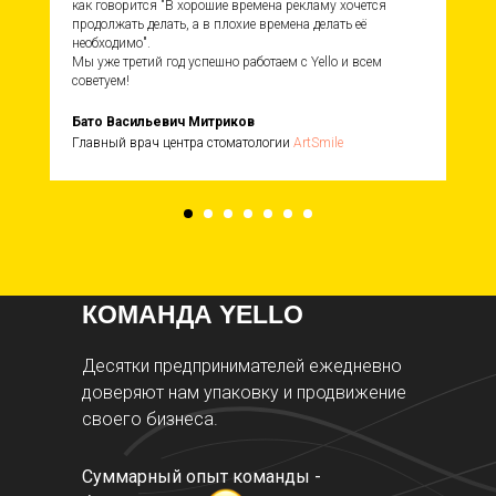
как говорится "В хорошие времена рекламу хочется
продолжать делать, а в плохие времена делать её
необходимо".
Мы уже третий год успешно работаем с Yello и всем
советуем!
Бато Васильевич Митриков
Главный врач центра стоматологии
ArtSmile
КОМАНДА YELLO
Десятки предпринимателей ежедневно
доверяют нам упаковку и продвижение
своего бизнеса.
Суммарный опыт команды -